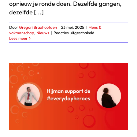
opnieuw je ronde doen. Dezelfde gangen,
dezelfde [...]
Door
Gregori Braxhoofden
|
23 mei, 2025
|
Mens &
voor
vakmanschap
,
Nieuws
|
Reacties uitgeschakeld
Slim
Lees meer
aan
het
werk:
schoonmaker
als
expert
in
de
praktijk