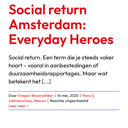
Social return
Amsterdam:
Everyday Heroes
Social return. Een term die je steeds vaker
hoort – vooral in aanbestedingen of
duurzaamheidsrapportages. Maar wat
betekent het [...]
Door
Gregori Braxhoofden
|
14 mei, 2025
|
Mens &
voor
vakmanschap
,
Nieuws
|
Reacties uitgeschakeld
Social
Lees meer
return
Amsterdam:
Everyday
Heroes