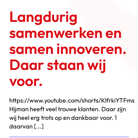
doel:
samen
Langdurig
groeien
via
SynerGrow
samenwerken en
samen innoveren.
Daar staan wij
voor.
https://www.youtube.com/shorts/KlfrkiYTFms
Hijman heeft veel trouwe klanten. Daar zijn
wij heel erg trots op en dankbaar voor. 1
daarvan [...]