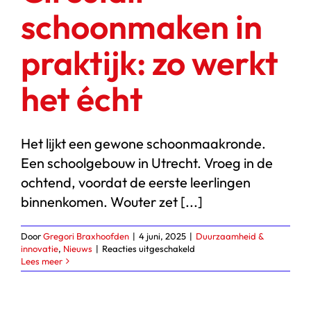
Start chat
schoonmaken in
Webshop
praktijk: zo werkt
het écht
Het lijkt een gewone schoonmaakronde.
Een schoolgebouw in Utrecht. Vroeg in de
ochtend, voordat de eerste leerlingen
binnenkomen. Wouter zet [...]
Door
Gregori Braxhoofden
|
4 juni, 2025
|
Duurzaamheid &
voor
innovatie
,
Nieuws
|
Reacties uitgeschakeld
Circulair
Lees meer
schoonmaken
in
praktijk:
zo