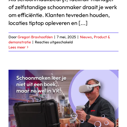
of zelfstandige schoonmaker draait je werk
om efficiëntie. Klanten tevreden houden,
locaties tiptop opleveren en [...]
Door
Gregori Braxhoofden
|
7 mei, 2025
|
Nieuws
,
Product &
voor
demonstratie
|
Reacties uitgeschakeld
Gemakkelijk
Lees meer
je
schoonmaakmiddelen
bestellen