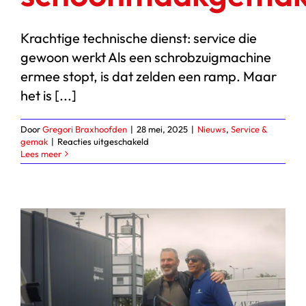
Krachtige technische dienst: service die
gewoon werkt Als een schrobzuigmachine
ermee stopt, is dat zelden een ramp. Maar
het is [...]
Door
Gregori Braxhoofden
|
28 mei, 2025
|
Nieuws
,
Service &
voor
gemak
|
Reacties uitgeschakeld
Krachtige
Lees meer
technische
dienst
voor
schoonmaakgemak