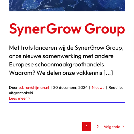
SynerGrow Group
Met trots lanceren wij de SynerGrow Group,
onze nieuwe samenwerking met andere
Europese schoonmaakgroothandels.
Waarom? We delen onze vakkennis [...]
Door
p.bron@hijman.nl
|
20 december, 2024
|
Nieuws
|
Reacties
voor
uitgeschakeld
SynerGrow
Lees meer
Group
1
2
Volgende