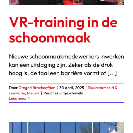
VR-training in de
schoonmaak
Nieuwe schoonmaakmedewerkers inwerken
kan een uitdaging zijn. Zeker als de druk
hoog is, de taal een barrière vormt of [...]
Door
Gregori Braxhoofden
|
30 april, 2025
|
Duurzaamheid &
voor
innovatie
,
Nieuws
|
Reacties uitgeschakeld
VR-
Lees meer
training
in
de
schoonmaak