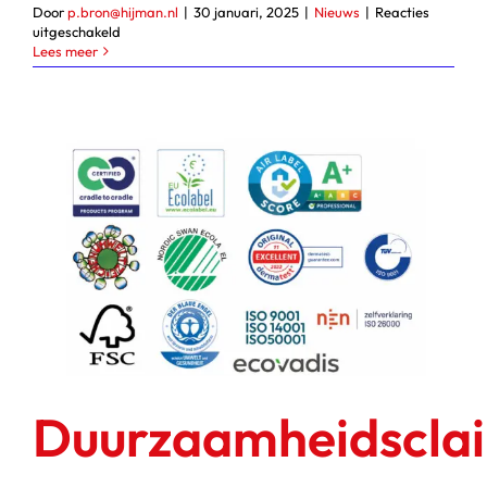
Door
p.bron@hijman.nl
|
30 januari, 2025
|
Nieuws
|
Reacties
voor
uitgeschakeld
Langdurig
Lees meer
samenwerken
en
samen
innoveren.
Daar
staan
wij
voor.
Duurzaamheidscla