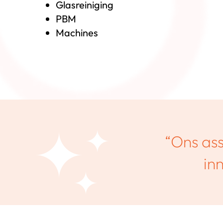
Glasreiniging
PBM
Machines
“Ons as
in