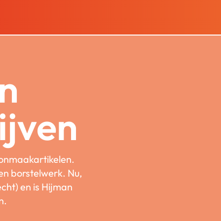
an
jven
onmaakartikelen.
 en borstelwerk. Nu,
cht) en is Hijman
n.