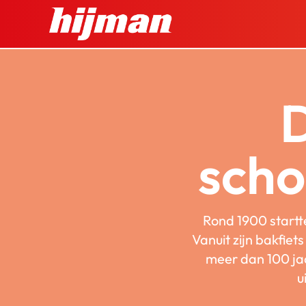
Ga
naar
inhoud
D
sch
Rond 1900 start
Vanuit zijn bakfiet
meer dan 100 jaa
u