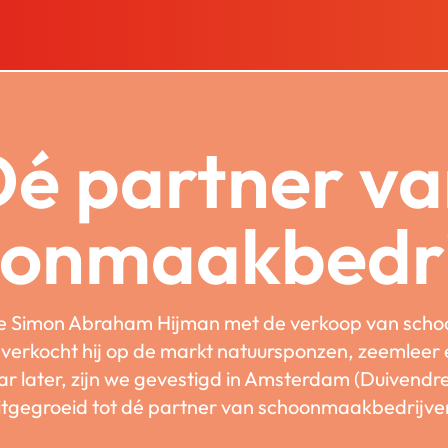
é partner v
oonmaakbedri
te Simon Abraham Hijman met de verkoop van scho
s verkocht hij op de markt natuursponzen, zeemleer
r later, zijn we gevestigd in Amsterdam (Duivendre
itgegroeid tot dé partner van schoonmaakbedrijve