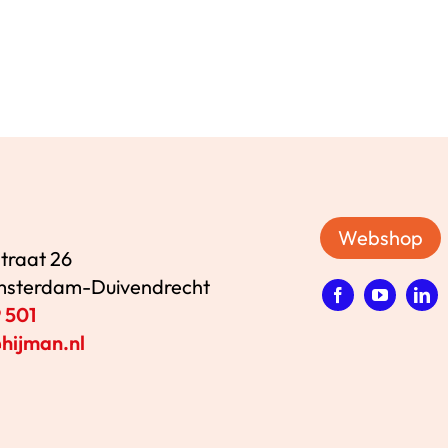
Webshop
straat 26
Amsterdam-Duivendrecht
 501
hijman.nl