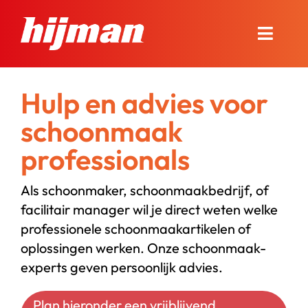
Ga
naar
Toggle
inhoud
Naviga
Over Hijman
Hulp en advies voor
schoonmaak
Onze diensten
professionals
Nieuws en advies
Als schoonmaker, schoonmaakbedrijf, of
Onze winkel
facilitair manager wil je direct weten welke
professionele schoonmaakartikelen of
Contact
oplossingen werken. Onze schoonmaak-
experts geven persoonlijk advies.
Bel ons
Plan hieronder een vrijblijvend