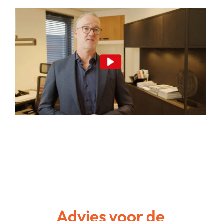
“Ik vind het contact tussen Anjer en
Hijman vlekkeloos verlopen. Als ik
een vraag heb kan ik altijd bij Nigel of
Marco terecht”
Advies voor de