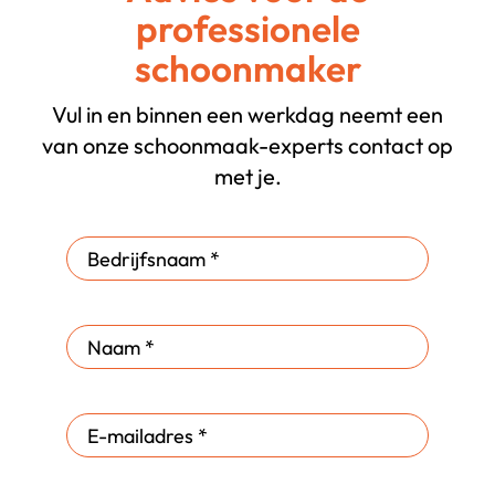
professionele
schoonmaker
Anjer
,
Huseyin Onur
BV
Yasar
Vul in en binnen een werkdag neemt een
van onze schoonmaak-experts contact op
met je.