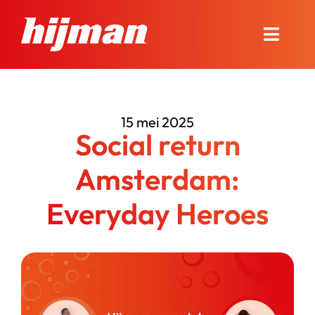
Ga
naar
Toggle
inhoud
Naviga
Over Hijman
15 mei 2025
Onze diensten
Social return
Nieuws en advies
Amsterdam:
Everyday Heroes
Onze winkel
Contact
Bel ons