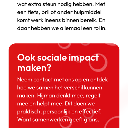
wat extra steun nodig hebben. Met
een fiets, bril of ander hulpmiddel
komt werk ineens binnen bereik. En
daar hebben we allemaal een rol in.
Ook sociale impact
maken?
Neem contact met ons op en ontdek
hoe we samen het verschil kunnen
maken. Hijman denkt mee, regelt
mee en helpt mee. Dit doen we
praktisch, persoonlijk en effectief.
Want samenwerken geeft glans.