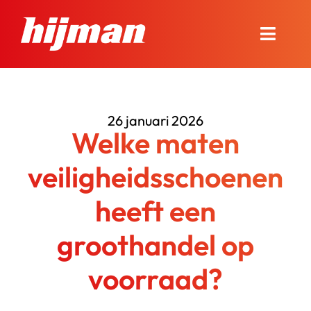
Ga
naar
Toggle
inhoud
Naviga
Over Hijman
26 januari 2026
Onze diensten
Welke maten
Nieuws en advies
veiligheidsschoenen
heeft een
Onze winkel
groothandel op
Contact
voorraad?
Bel ons