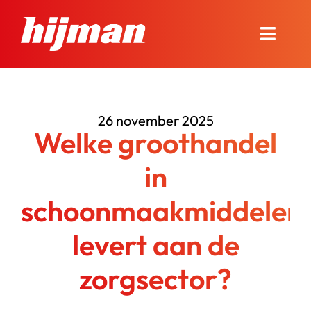
Ga
naar
Toggle
inhoud
Naviga
Over Hijman
26 november 2025
Onze diensten
Welke groothandel
Nieuws en advies
in
schoonmaakmiddelen
Onze winkel
levert aan de
Contact
zorgsector?
Bel ons