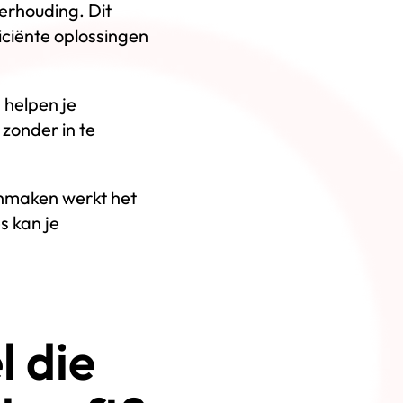
verhouding. Dit
iciënte oplossingen
 helpen je
 zonder in te
onmaken werkt het
s kan je
 die