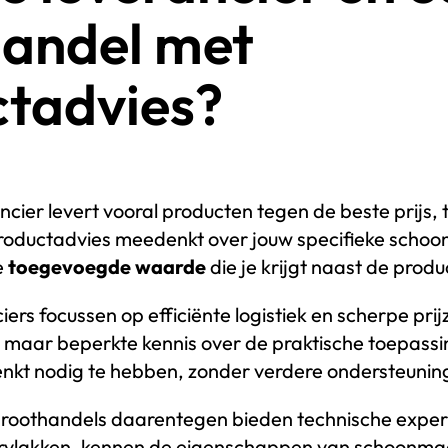
handel met
tadvies?
ier levert vooral producten tegen de beste prijs, t
roductadvies meedenkt over jouw specifieke scho
e
toegevoegde waarde
die je krijgt naast de produ
ers focussen op efficiënte logistiek en scherpe pri
 maar beperkte kennis over de praktische toepassi
denkt nodig te hebben, zonder verdere ondersteunin
roothandels daarentegen bieden technische expert
ervlakken, kennen de eigenschappen van schoonm