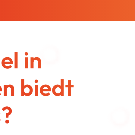
l in
n biedt
s?