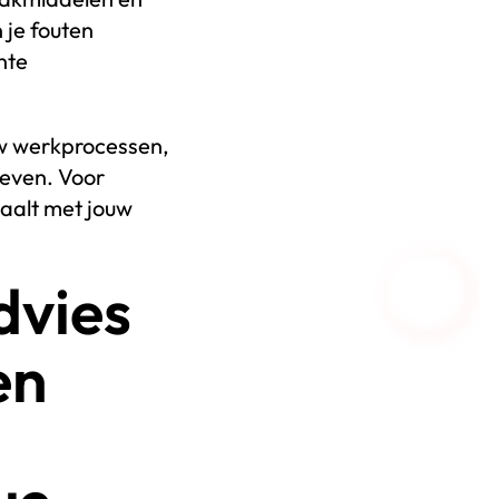
 je fouten
nte
uw werkprocessen,
ieven. Voor
aalt met jouw
dvies
en