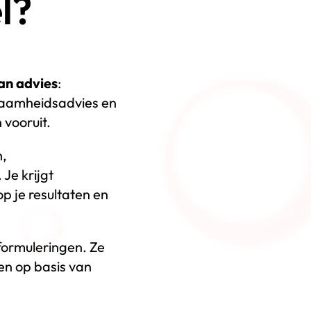
l?
an advies
:
rzaamheidsadvies en
 vooruit.
n,
 Je krijgt
p je resultaten en
 formuleringen. Ze
en op basis van