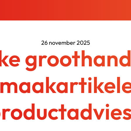
26 november 2025
ke groothande
maakartikele
roductadvie