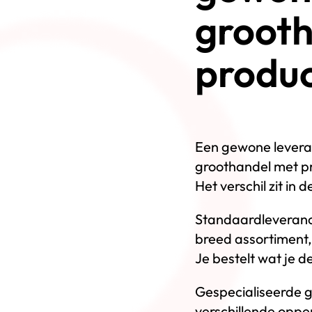
groot
produc
Een gewone leveranc
groothandel met p
Het verschil zit in d
Standaardleveranci
breed assortiment,
Je bestelt wat je 
Gespecialiseerde g
verschillende opp