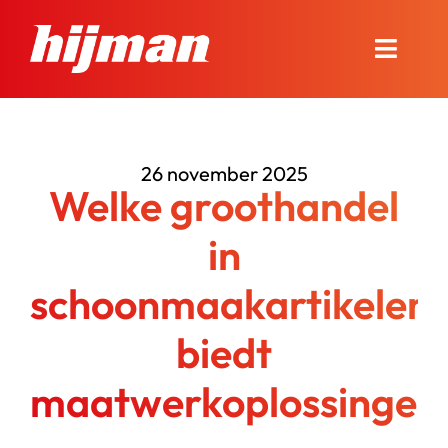
Ga
naar
Toggle
inhoud
Naviga
Over Hijman
26 november 2025
Onze diensten
Welke groothandel
Nieuws en advies
in
schoonmaakartikelen
Onze winkel
biedt
Contact
maatwerkoplossingen
Bel ons