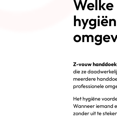
Welke
hygiën
omgev
Z-vouw handdoeken
die ze daadwerkeli
meerdere handdoeke
professionele omg
Het hygiëne voord
Wanneer iemand een
zonder uit te stek