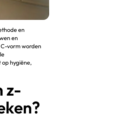
ethode en
uwen en
en C-vorm worden
le
t op hygiëne,
n z-
eken?