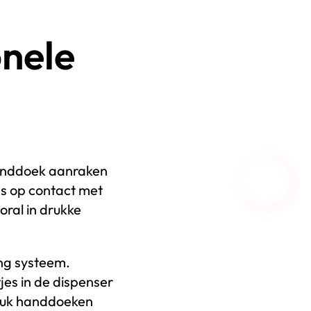
onele
anddoek aanraken
ns op contact met
ral in drukke
ng systeem.
es in de dispenser
geluk handdoeken