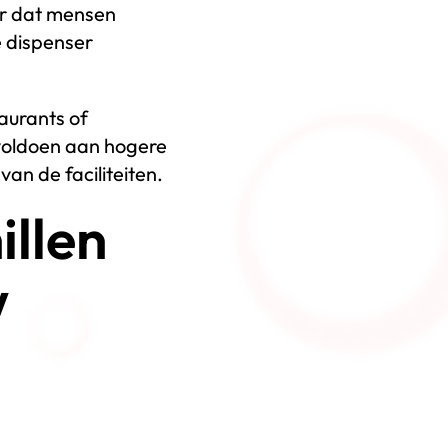
er dat mensen
 dispenser
taurants of
 voldoen aan hogere
n de faciliteiten.
illen
w