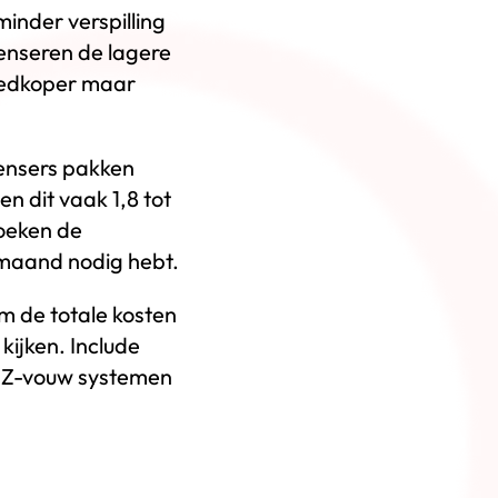
inder verspilling
enseren de lagere
goedkoper maar
pensers pakken
n dit vaak 1,8 tot
doeken de
 maand nodig hebt.
m de totale kosten
kijken. Include
at Z-vouw systemen