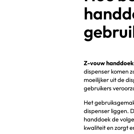
handd
gebrui
Z-vouw handdoek
dispenser komen z
moeilijker uit de d
gebruikers veroorz
Het gebruiksgemak
dispenser liggen. D
handdoek de volgen
kwaliteit en zorgt e