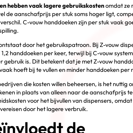
n hebben vaak lagere gebruikskosten
omdat ze m
l de aanschafprijs per stuk soms hoger ligt, comp
t verschil. C-vouw handdoeken zijn per stuk vaak 
pilling.
 ontstaat door het gebruikspatroon. Bij Z-vouw dis
,2 handdoeken per keer, terwijl bij C-vouw systeme
 gebruik is. Dit betekent dat je met Z-vouw hand
vaak hoeft bij te vullen en minder handdoeken per
rijven die kosten willen beheersen, is het nuttig o
nen in plaats van alleen naar de aanschafprijs te 
eidskosten voor het bijvullen van dispensers, omd
ereisen door het lagere verbruik.
ïnvloedt de