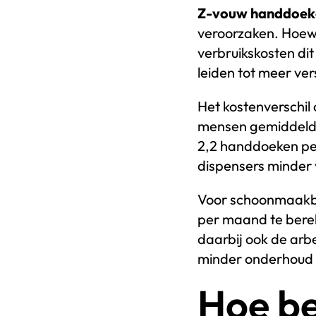
Z-vouw handdoeke
veroorzaken. Hoewe
verbruikskosten di
leiden tot meer vers
Het kostenverschil
mensen gemiddeld 1
2,2 handdoeken per
dispensers minder 
Voor schoonmaakbed
per maand te bereke
daarbij ook de arb
minder onderhoud v
Hoe be