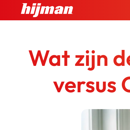
Ga
naar
inhoud
Wat zijn 
versus