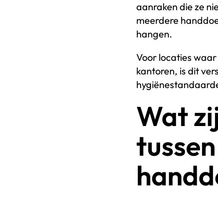
aanraken die ze ni
meerdere handdoek
hangen.
Voor locaties waar 
kantoren, is dit v
hygiënestandaarden
Wat zi
tussen
handd