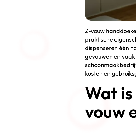
Z-vouw handdoeken
praktische eigens
dispenseren één h
gevouwen en vaak m
schoonmaakbedrijven
kosten en gebruiks
Wat is 
vouw 