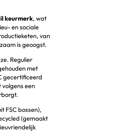
il keurmerk
, wat
ieu- en sociale
roductieketen, van
rzaam is geoogst.
ze. Regulier
t gehouden met
 gecertificeerd
 volgens een
rborgt.
uit FSC bossen),
Recycled (gemaakt
ieuvriendelijk