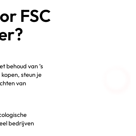
oor FSC
ier?
het behoud van ’s
 kopen, steun je
echten van
cologische
Veel bedrijven