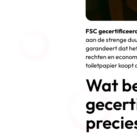
FSC gecertificeerd
aan de strenge du
garandeert dat het
rechten en economis
toiletpapier koopt
Wat b
gecert
precie