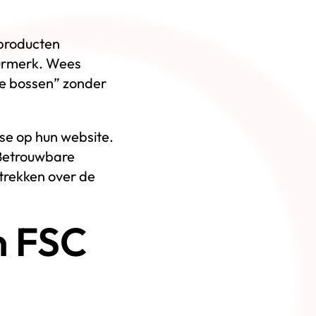
 producten
eurmerk. Wees
me bossen” zonder
ase op hun website.
 Betrouwbare
trekken over de
n FSC