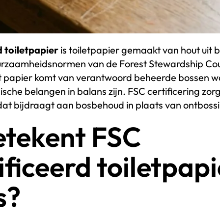
 toiletpapier
is toiletpapier gemaakt van hout uit 
urzaamheidsnormen van de Forest Stewardship Coun
 papier komt van verantwoord beheerde bossen waa
che belangen in balans zijn. FSC certificering zorg
 dat bijdraagt aan bosbehoud in plaats van ontboss
etekent FSC
ificeerd toiletpapi
s?