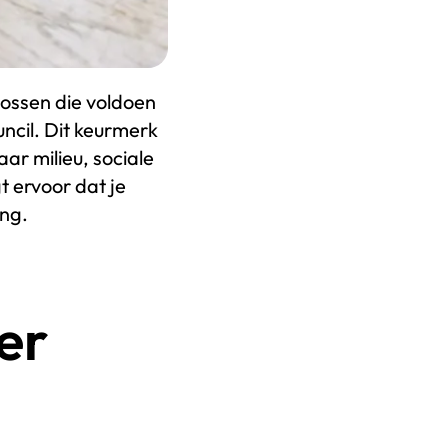
bossen die voldoen
cil. Dit keurmerk
r milieu, sociale
t ervoor dat je
ing.
er