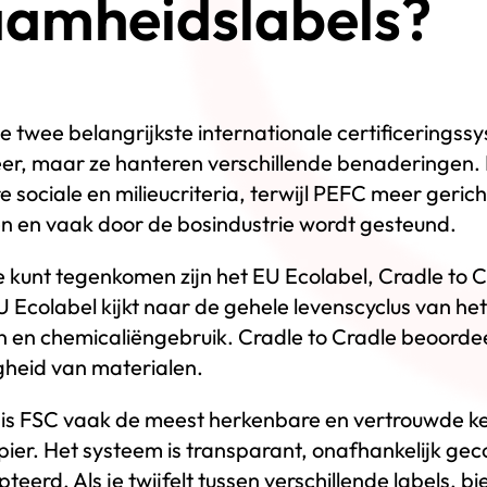
aamheidslabels?
de twee belangrijkste internationale certificerings
r, maar ze hanteren verschillende benaderingen. 
sociale en milieucriteria, terwijl PEFC meer gericht
 en vaak door de bosindustrie wordt gesteund.
e kunt tegenkomen zijn het EU Ecolabel, Cradle to 
Ecolabel kijkt naar de gehele levenscyclus van het 
 en chemicaliëngebruik. Cradle to Cradle beoorde
ligheid van materialen.
is FSC vaak de meest herkenbare en vertrouwde k
pier. Het systeem is transparant, onafhankelijk gec
eerd. Als je twijfelt tussen verschillende labels, 