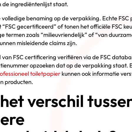
in de ingrediëntenlijst staat.
de volledige benaming op de verpakking. Echte FSC
t “FSC gecertificeerd” of tonen het officiële FSC k
ge termen zoals “milieuvriendelijk” of “van duurza
kunnen misleidende claims zijn.
 van FSC certificering verifiëren via de FSC datab
centienummer opzoeken dat op de verpakking staat.
ofessioneel toiletpapier
kunnen ook informatie vers
un producten.
 het verschil tusse
ere