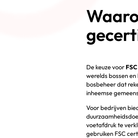
Waarom
gecert
De keuze voor
FSC 
werelds bossen en 
bosbeheer dat reke
inheemse gemeensch
Voor bedrijven bie
duurzaamheidsdoels
voetafdruk te verkl
gebruiken FSC cert