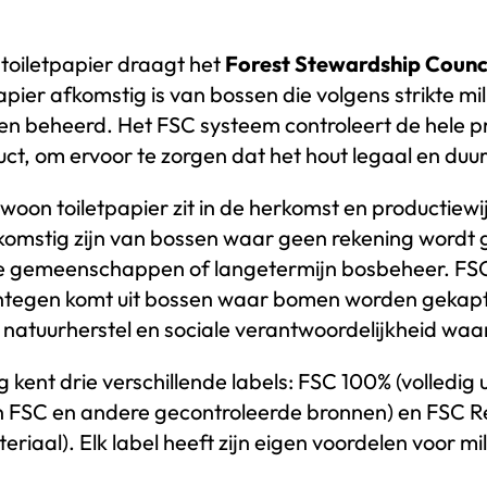
 toiletpapier draagt het
Forest Stewardship Counc
pier afkomstig is van bossen die volgens strikte mil
n beheerd. Het FSC systeem controleert de hele p
ct, om ervoor te zorgen dat het hout legaal en duu
woon toiletpapier zit in de herkomst en productiewij
fkomstig zijn van bossen waar geen rekening word
kale gemeenschappen of langetermijn bosbeheer. FSC
entegen komt uit bossen waar bomen worden gekapt
natuurherstel en sociale verantwoordelijkheid waa
g kent drie verschillende labels: FSC 100% (volledig 
n FSC en andere gecontroleerde bronnen) en FSC 
riaal). Elk label heeft zijn eigen voordelen voor mil