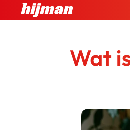
Ga
naar
inhoud
Wat is