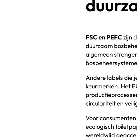
duurz
FSC en PEFC
zijn 
duurzaam bosbehee
algemeen strengere 
bosbeheersystemen
Andere labels die j
keurmerken. Het EU 
productieprocessen
circulariteit en vei
Voor consumenten 
ecologisch toiletpa
wereldwijd geaccept