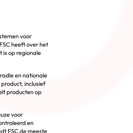
systemen voor
FSC heeft over het
 is op regionale
Cradle en nationale
product, inclusief
elt producten op
euze voor
ontroleerd en
biedt FSC de meeste