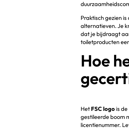
duurzaamheidscom
Praktisch gezien is
alternatieven. Je 
dat je bijdraagt 
toiletproducten een
Hoe he
gecert
Het
FSC logo
is de
gestileerde boom m
licentienummer. Let