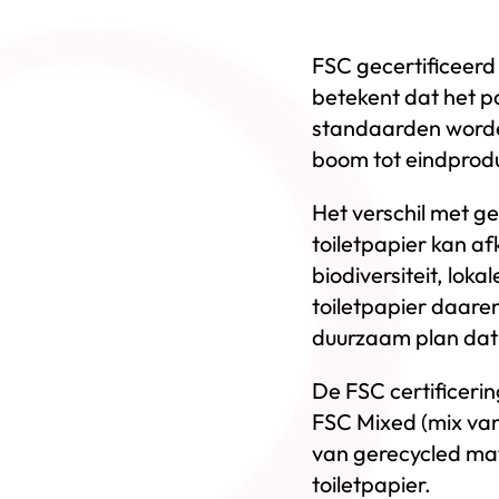
FSC gecertificeerd
betekent dat het pa
standaarden worde
boom tot eindprodu
Het verschil met ge
toiletpapier kan a
biodiversiteit, lo
toiletpapier daar
duurzaam plan dat 
De FSC certificerin
FSC Mixed (mix va
van gerecycled mate
toiletpapier.