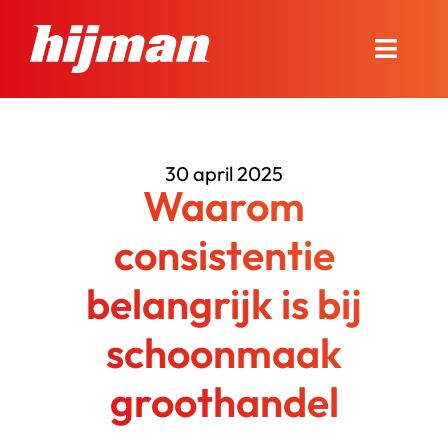
Ga
naar
Toggle
inhoud
Naviga
Over Hijman
30 april 2025
Onze diensten
Waarom
Nieuws en advies
consistentie
belangrijk is bij
Onze winkel
schoonmaak
Contact
groothandel
Bel ons