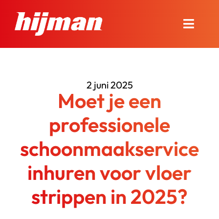
Ga
naar
Toggle
inhoud
Naviga
Over Hijman
2 juni 2025
Onze diensten
Moet je een
Nieuws en advies
professionele
schoonmaakservice
Onze winkel
inhuren voor vloer
Contact
strippen in 2025?
Bel ons