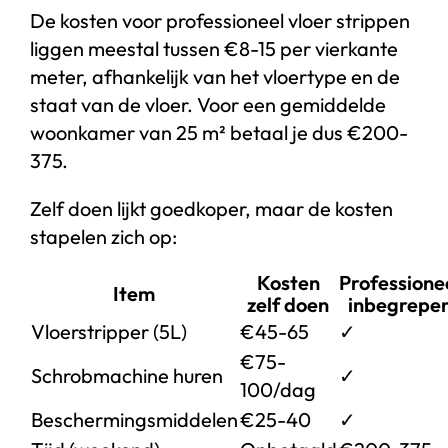
De kosten voor professioneel vloer strippen
liggen meestal tussen €8-15 per vierkante
meter, afhankelijk van het vloertype en de
staat van de vloer. Voor een gemiddelde
woonkamer van 25 m² betaal je dus €200-
375.
Zelf doen lijkt goedkoper, maar de kosten
stapelen zich op:
Kosten
Professione
Item
zelf doen
inbegrepe
Vloerstripper (5L)
€45-65
✓
€75-
Schrobmachine huren
✓
100/dag
Beschermingsmiddelen
€25-40
✓