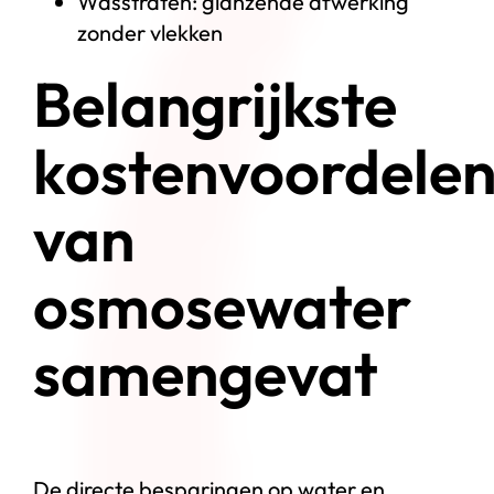
Wasstraten: glanzende afwerking
zonder vlekken
Belangrijkste
kostenvoordele
van
osmosewater
samengevat
De directe besparingen op water en