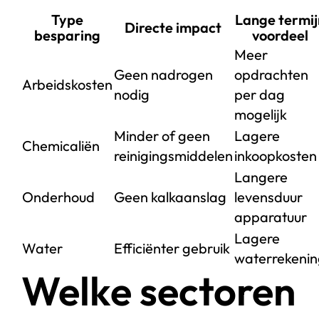
Type
Lange termij
Directe impact
besparing
voordeel
Meer
Geen nadrogen
opdrachten
Arbeidskosten
nodig
per dag
mogelijk
Minder of geen
Lagere
Chemicaliën
reinigingsmiddelen
inkoopkosten
Langere
Onderhoud
Geen kalkaanslag
levensduur
apparatuur
Lagere
Water
Efficiënter gebruik
waterrekeni
Welke sectoren